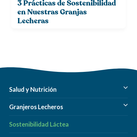
3 Prácticas de Sostenibilidad
en Nuestras Granjas
Lecheras
Salud y Nutrición
Beneficios de los Lácteos
Granjeros Lecheros
Intolerancia a la Lactosa
Información sobre las Granjas Lecheras
Sostenibilidad Láctea