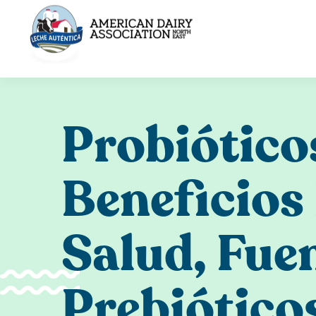
Skip
to
content
Probiótico
Beneficios
Salud, Fuen
Prebiótico