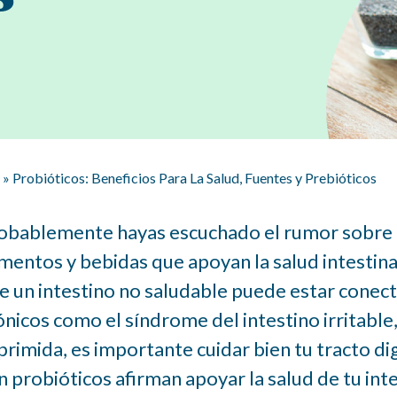
Proteína En Los Lácteos: Beneficios, Fuentes 
Diarios
Salud Cardíaca y Lácteos
Intolerancia a la Lactosa
Preguntas Frecuentes
»
Probióticos: Beneficios Para La Salud, Fuentes y Prebióticos
Recursos sobre lácteos para Profesionales de la S
obablemente hayas escuchado el rumor sobre l
imentos y bebidas que apoyan la salud intestinal
e un intestino no saludable puede estar cone
ónicos como el síndrome del intestino irritable
primida, es importante cuidar bien tu tracto d
n probióticos afirman apoyar la salud de tu int