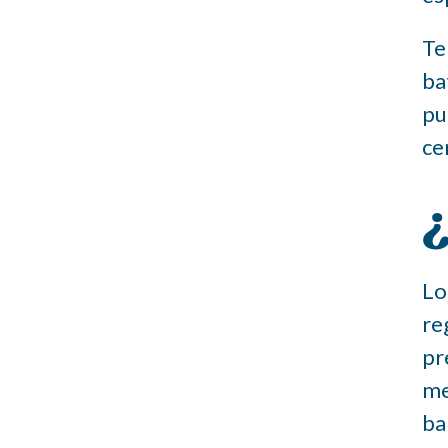
Te
ba
pu
ce
¿
Lo
re
pr
me
ba