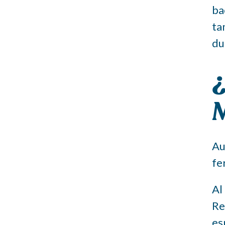
ba
ta
du
¿
M
Au
fe
Al
Re
es