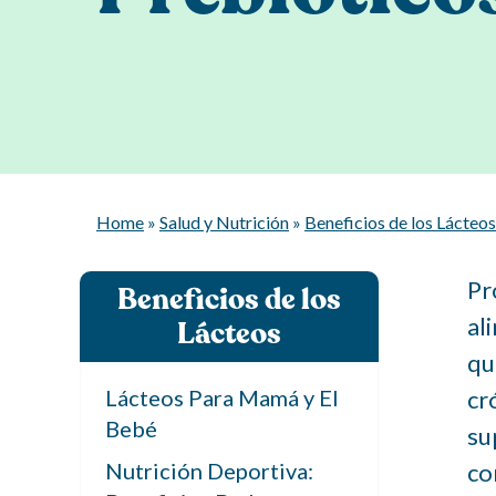
Home
»
Salud y Nutrición
»
Beneficios de los Lácteos
Pr
Beneficios de los
al
Lácteos
qu
Lácteos Para Mamá y El
cr
Bebé
su
Nutrición Deportiva:
co