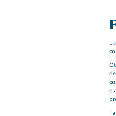
F
Lo
co
Ot
de
co
es
pr
Pa