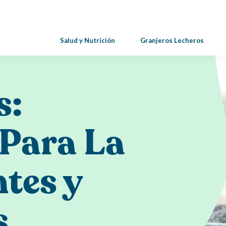
Salud y Nutrición
Granjeros Lecheros
Salud y Nutrición
s:
Beneficios de los Lácteos
 Para La
Lácteos Para Mamá y El Bebé
Nutrición Deportiva: Beneficios De Los Lácte
tes y
Atletas
Probióticos: Beneficios Para La Salud, Fuentes
s
Prebióticos