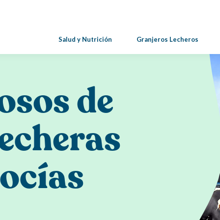
Salud y Nutrición
Granjeros Lecheros
Salud y Nutrición
osos de
Beneficios de los Lácteos
Lecheras
Lácteos Para Mamá y El Bebé
Nutrición Deportiva: Beneficios De Los Lácte
ocías
Atletas
Probióticos: Beneficios Para La Salud, Fuentes
Prebióticos