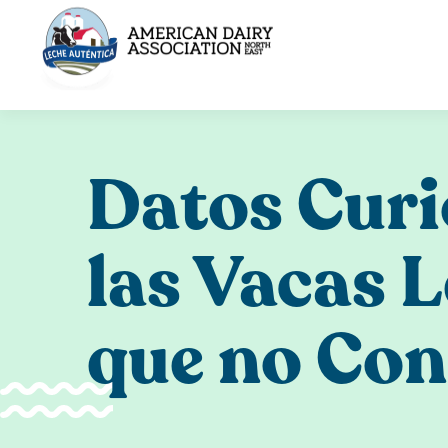
Skip
to
content
Datos Curi
las Vacas 
que no Con