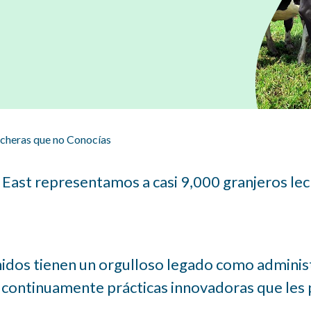
Proteína En Los Lácteos: Beneficios, Fuentes 
Diarios
Salud Cardíaca y Lácteos
Intolerancia a la Lactosa
Preguntas Frecuentes
echeras que no Conocías
Recursos sobre lácteos para Profesionales de la S
East representamos a casi 9,000 granjeros lec
idos tienen un orgulloso legado como administ
n continuamente prácticas innovadoras que les 